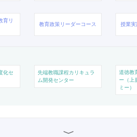
教育リ
教育政策リーダーコース
授業実
道徳教
度化セ
先端教職課程カリキュラ
ー（上
ム開発センター
ミー）