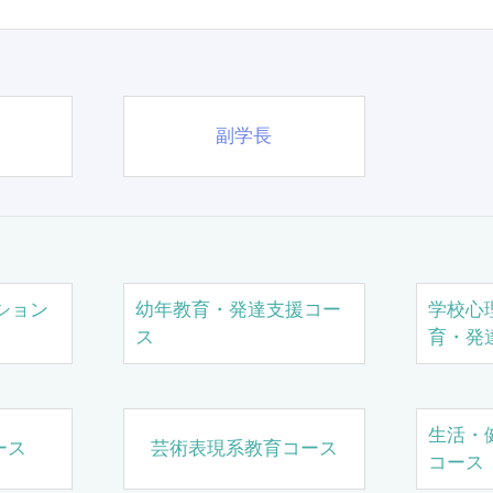
副学長
ション
幼年教育・発達支援コー
学校心
ス
育・発
生活・
ース
芸術表現系教育コース
コース