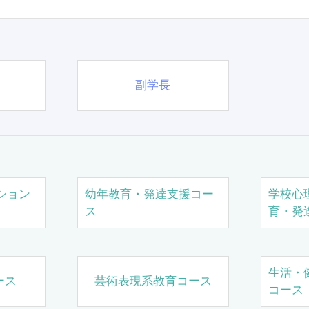
副学長
ション
幼年教育・発達支援コー
学校心
ス
育・発
生活・
ース
芸術表現系教育コース
コース