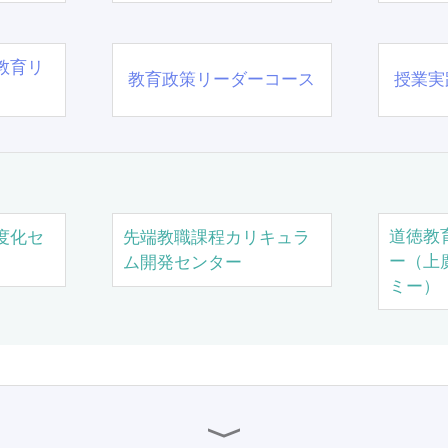
教育リ
教育政策リーダーコース
授業実
道徳教
度化セ
先端教職課程カリキュラ
ー（上
ム開発センター
ミー）