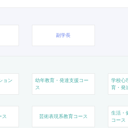
副学長
ション
幼年教育・発達支援コー
学校心
ス
育・発
生活・
ース
芸術表現系教育コース
コース