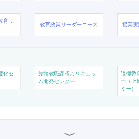
教育リ
教育政策リーダーコース
授業実
道徳教
度化セ
先端教職課程カリキュラ
ー（上
ム開発センター
ミー）