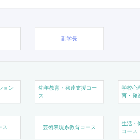
副学長
ション
幼年教育・発達支援コー
学校心
ス
育・発
生活・
ース
芸術表現系教育コース
コース