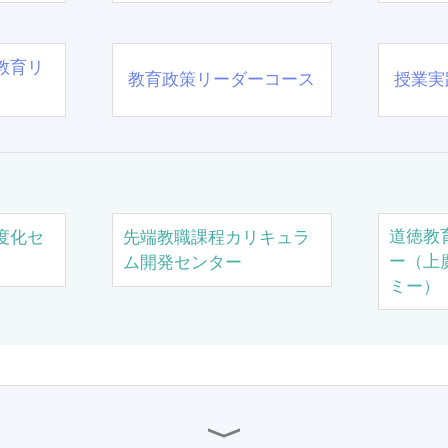
教育リ
教育政策リーダーコース
授業実
道徳教
度化セ
先端教職課程カリキュラ
ー（上
ム開発センター
ミー）