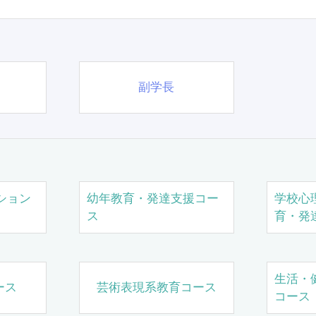
副学長
ション
幼年教育・発達支援コー
学校心
ス
育・発
生活・
ース
芸術表現系教育コース
コース