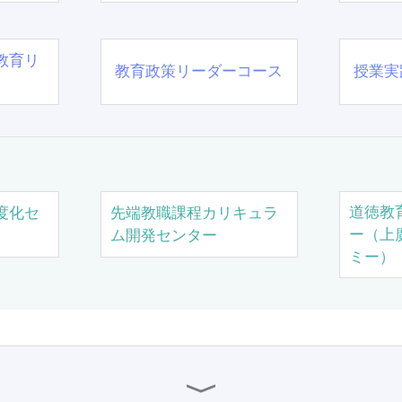
教育リ
教育政策リーダーコース
授業実
道徳教
度化セ
先端教職課程カリキュラ
ー（上
ム開発センター
ミー）