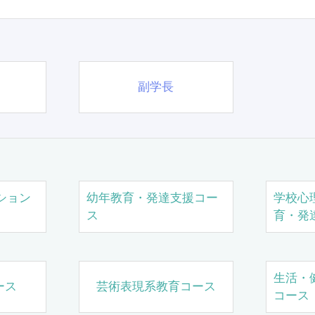
副学長
ション
幼年教育・発達支援コー
学校心
ス
育・発
生活・
ース
芸術表現系教育コース
コース