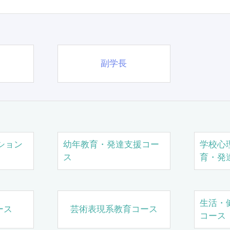
副学長
ション
幼年教育・発達支援コー
学校心
ス
育・発
生活・
ース
芸術表現系教育コース
コース