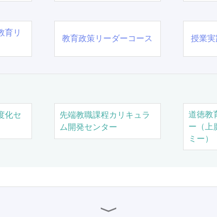
教育リ
教育政策リーダーコース
授業実
道徳教
度化セ
先端教職課程カリキュラ
ー（上
ム開発センター
ミー）