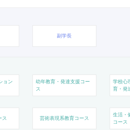
副学長
ション
幼年教育・発達支援コー
学校心
ス
育・発
生活・
ース
芸術表現系教育コース
コース