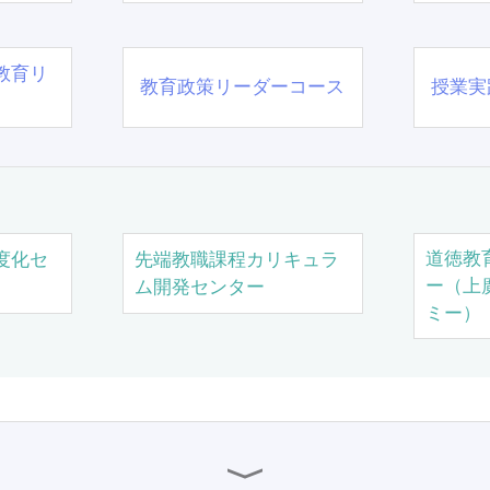
教育リ
教育政策リーダーコース
授業実
道徳教
度化セ
先端教職課程カリキュラ
ー（上
ム開発センター
ミー）