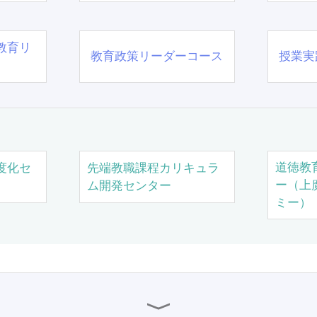
教育リ
教育政策リーダーコース
授業実
道徳教
度化セ
先端教職課程カリキュラ
ー（上
ム開発センター
ミー）