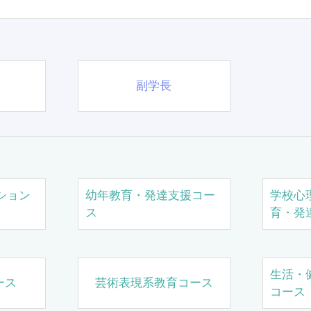
副学長
ション
幼年教育・発達支援コー
学校心
ス
育・発
生活・
ース
芸術表現系教育コース
コース