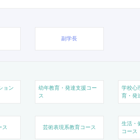
副学長
ション
幼年教育・発達支援コー
学校心
ス
育・発
生活・
ース
芸術表現系教育コース
コース