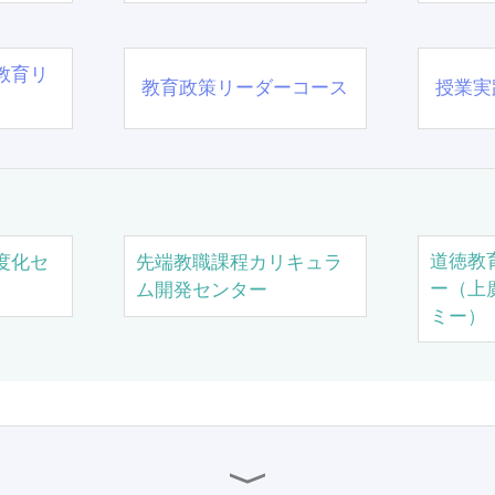
教育リ
教育政策リーダーコース
授業実
道徳教
度化セ
先端教職課程カリキュラ
ー（上
ム開発センター
ミー）