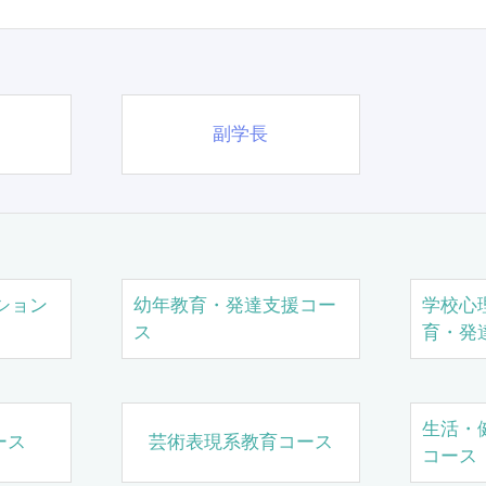
副学長
ション
幼年教育・発達支援コー
学校心
ス
育・発
生活・
ース
芸術表現系教育コース
コース