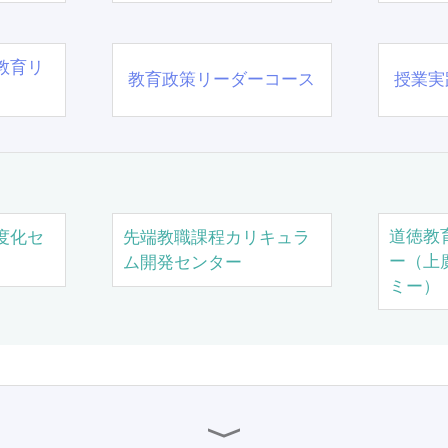
教育リ
教育政策リーダーコース
授業実
道徳教
度化セ
先端教職課程カリキュラ
ー（上
ム開発センター
ミー）