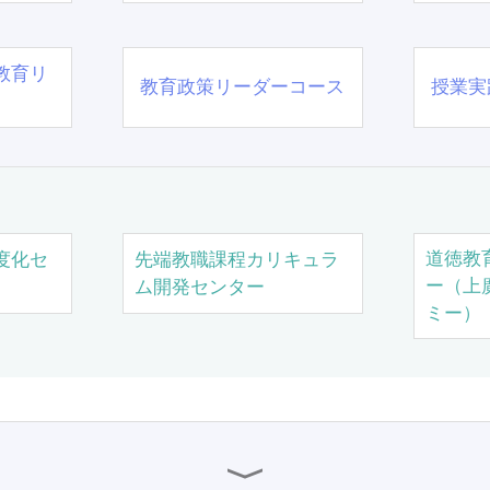
教育リ
教育政策リーダーコース
授業実
道徳教
度化セ
先端教職課程カリキュラ
ー（上
ム開発センター
ミー）