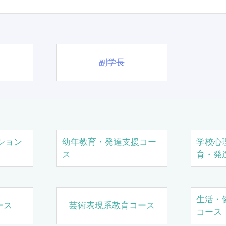
副学長
ション
幼年教育・発達支援コー
学校心
ス
育・発
生活・
ース
芸術表現系教育コース
コース