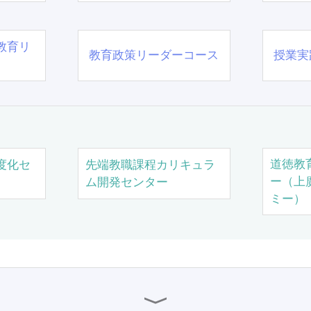
教育リ
教育政策リーダーコース
授業実
道徳教
度化セ
先端教職課程カリキュラ
ー（上
ム開発センター
ミー）