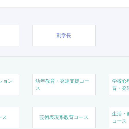
副学長
ション
幼年教育・発達支援コー
学校心
ス
育・発
生活・
ース
芸術表現系教育コース
コース