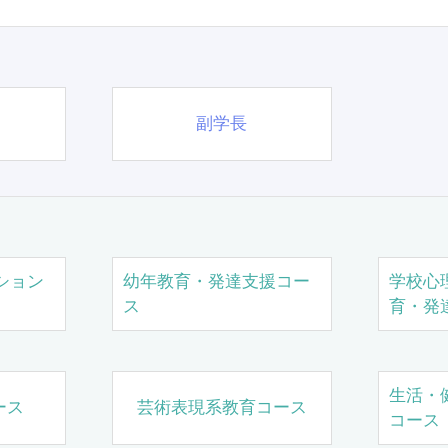
副学長
ション
幼年教育・発達支援コー
学校心
ス
育・発
生活・
ース
芸術表現系教育コース
コース