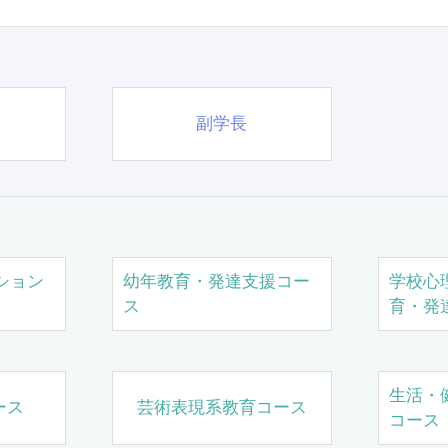
副学長
ション
幼年教育・発達支援コー
学校心
ス
育・発
生活・
ース
芸術表現系教育コース
コース