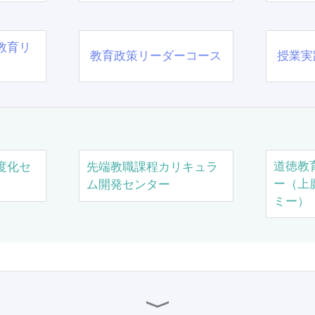
教育リ
教育政策リーダーコース
授業実
道徳教
度化セ
先端教職課程カリキュラ
ー（上
ム開発センター
ミー）