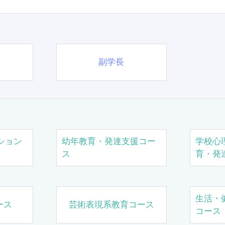
副学長
ション
幼年教育・発達支援コー
学校心
ス
育・発
生活・
ース
芸術表現系教育コース
コース