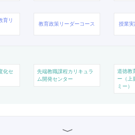
教育リ
教育政策リーダーコース
授業実
道徳教
度化セ
先端教職課程カリキュラ
ー（上
ム開発センター
ミー）