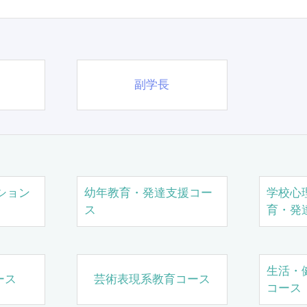
副学長
ション
幼年教育・発達支援コー
学校心
ス
育・発
生活・
ース
芸術表現系教育コース
コース