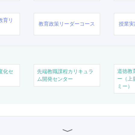
教育リ
教育政策リーダーコース
授業実
道徳教
度化セ
先端教職課程カリキュラ
ー（上
ム開発センター
ミー）