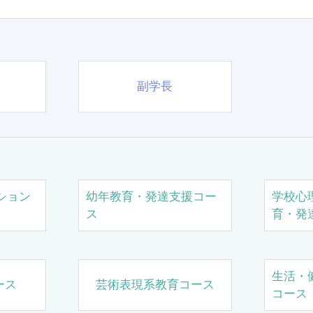
副学長
ション
幼年教育・発達支援コー
学校心
ス
育・発
生活・
ース
芸術表現系教育コース
コース