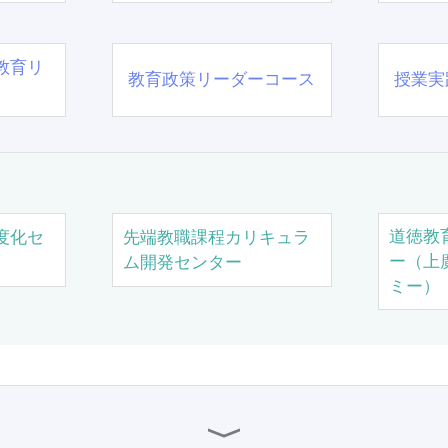
教育リ
教育政策リーダーコース
授業実
道徳教
度化セ
先端教職課程カリキュラ
ー（上
ム開発センター
ミー）