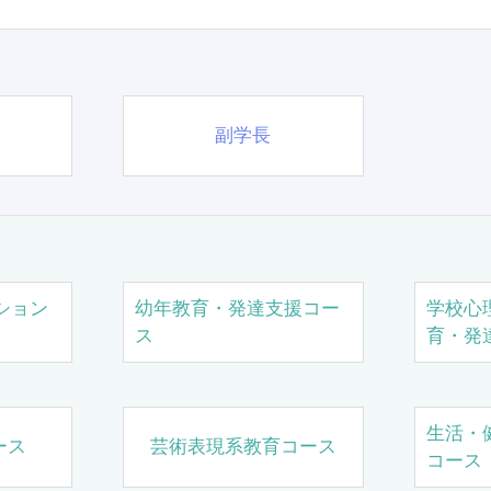
副学長
ション
幼年教育・発達支援コー
学校心
ス
育・発
生活・
ース
芸術表現系教育コース
コース