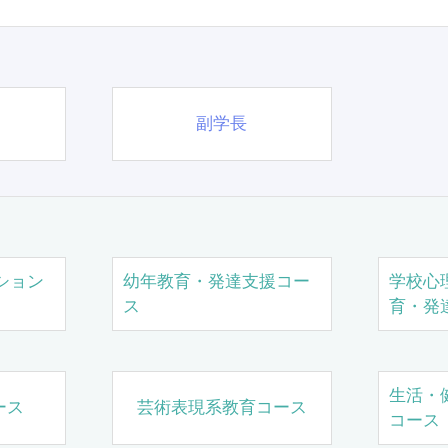
副学長
ション
幼年教育・発達支援コー
学校心
ス
育・発
生活・
ース
芸術表現系教育コース
コース