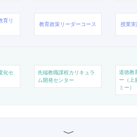
教育リ
教育政策リーダーコース
授業実
道徳教
度化セ
先端教職課程カリキュラ
ー（上
ム開発センター
ミー）