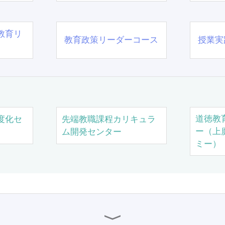
教育リ
教育政策リーダーコース
授業実
道徳教
度化セ
先端教職課程カリキュラ
ー（上
ム開発センター
ミー）