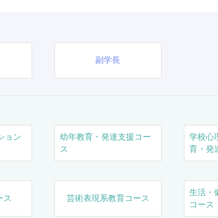
副学長
ション
幼年教育・発達支援コー
学校心
ス
育・発
生活・
ース
芸術表現系教育コース
コース