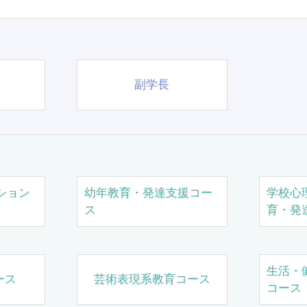
副学長
ション
幼年教育・発達支援コー
学校心
ス
育・発
生活・
ース
芸術表現系教育コース
コース