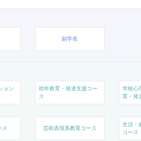
副学長
ション
幼年教育・発達支援コー
学校心
ス
育・発
生活・
ース
芸術表現系教育コース
コース