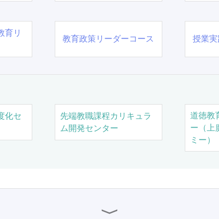
教育リ
教育政策リーダーコース
授業実
道徳教
度化セ
先端教職課程カリキュラ
ー（上
ム開発センター
ミー）