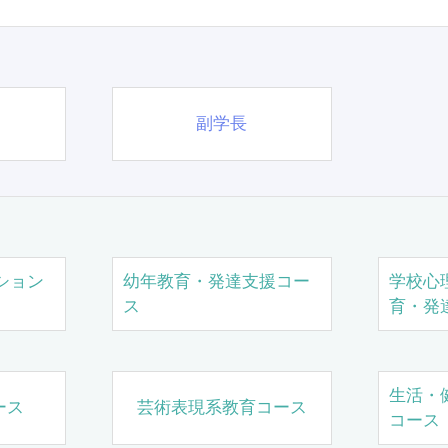
副学長
ション
幼年教育・発達支援コー
学校心
ス
育・発
生活・
ース
芸術表現系教育コース
コース