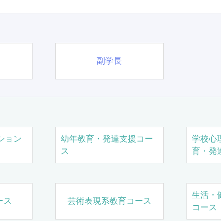
副学長
ション
幼年教育・発達支援コー
学校心
ス
育・発
生活・
ース
芸術表現系教育コース
コース