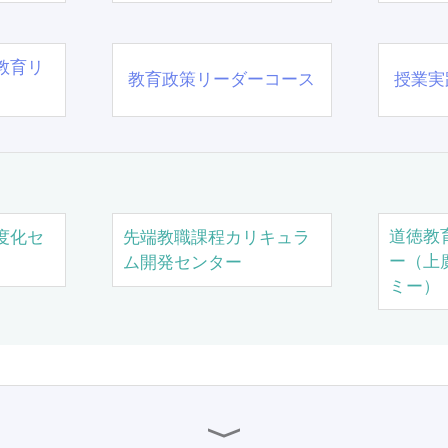
教育リ
教育政策リーダーコース
授業実
道徳教
度化セ
先端教職課程カリキュラ
ー（上
ム開発センター
ミー）