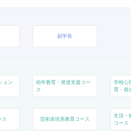
副学長
ション
幼年教育・発達支援コー
学校心
ス
育・発
生活・
ース
芸術表現系教育コース
コース