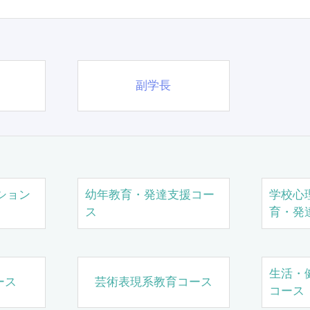
副学長
ション
幼年教育・発達支援コー
学校心
ス
育・発
生活・
ース
芸術表現系教育コース
コース