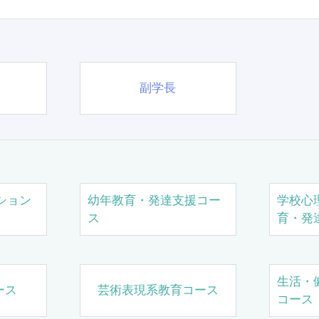
副学長
ション
幼年教育・発達支援コー
学校心
ス
育・発
生活・
ース
芸術表現系教育コース
コース